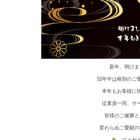
新年、明けま
旧年中は格別のご
本年もお客様に
従業員一同、サ
皆様のご健勝と
変わらぬご愛顧の
ロイヤル