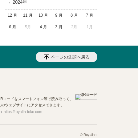
2024年
12 月
11 月
10 月
9 月
8 月
7 月
6 月
5月
4 月
3 月
2月
1月
ページの先頭へ戻る
QRコードをスマートフォン等で読み取って、
このウェブサイトにアクセスできます。
https://royalin-toko.com
© Royalinn.